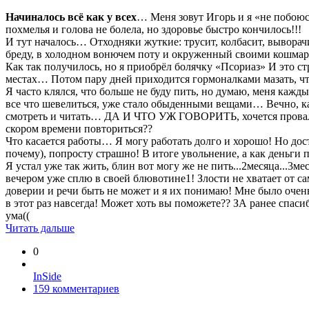
Начиналось всё как у всех
… Меня зовут Игорь и я «не побоюсь
похмелья и голова не болела, но здоровье быстро кончилось!!!
И тут началось… Отходняки жуткие: трусит, колбасит, выворач
бреду, в холодном вонючем поту и окруженный своими кошма
Как так получилось, но я приобрёл болячку «Псориаз» И это стр
местах… Потом пару дней приходится гормоналками мазать, что 
Я часто клялся, что больше не буду пить, но думаю, меня кажды
все что шевелиться, уже стало обыденными вещами… Вечно, к
смотреть и читать… ДА И ЧТО УЖ ГОВОРИТЬ, хочется провалитьс
скором времени повториться??
Что касается работы… Я могу работать долго и хорошо! Но дост
почему), попросту страшно! В итоге увольнение, а как деньги 
Я устал уже так жить, блин вот могу же не пить...2месяца...3м
вечером уже сплю в своей блювотине1! Злости не хватает от са
доверии и речи быть не может и я их понимаю! Мне было очень 
в этот раз навсегда! Может хоть вы поможете?? ЗА ранее спаси
ума((
Читать дальше
0
InSide
159 комментариев