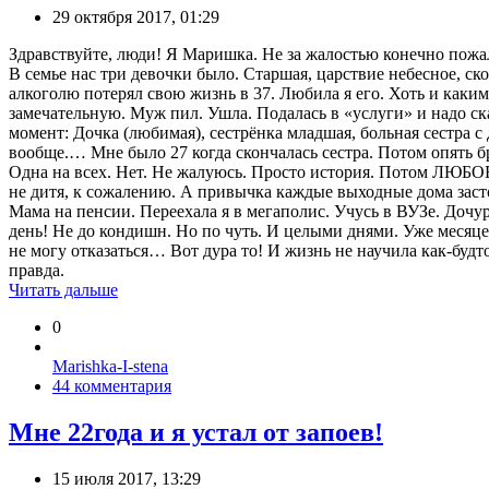
29 октября 2017, 01:29
Здравствуйте, люди! Я Маришка. Не за жалостью конечно пожало
В семье нас три девочки было. Старшая, царствие небесное, ско
алкоголю потерял свою жизнь в 37. Любила я его. Хоть и каким
замечательную. Муж пил. Ушла. Подалась в «услуги» и надо сказ
момент: Дочка (любимая), сестрёнка младшая, больная сестра с
вообще.… Мне было 27 когда скончалась сестра. Потом опять 
Одна на всех. Нет. Не жалуюсь. Просто история. Потом ЛЮБОВЬ
не дитя, к сожалению. А привычка каждые выходные дома засто
Мама на пенсии. Переехала я в мегаполис. Учусь в ВУЗе. Дочу
день! Не до кондишн. Но по чуть. И целыми днями. Уже меся
не могу отказаться… Вот дура то! И жизнь не научила как-будт
правда.
Читать дальше
0
Marishka-I-stena
44 комментария
Мне 22года и я устал от запоев!
15 июля 2017, 13:29