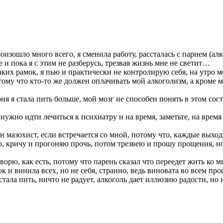
изошло много всего, я сменила работу, рассталась с парнем (алк
е и пока я с этим не разберусь, трезвая жизнь мне не светит…
каких рамок, я пью и практически не контролирую себя, на утро 
тому что кто-то же должен оплачивать мой алкоголизм, а кроме мен
ня я стала пить больше, мой мозг не способен понять в этом сост
 нужно идти лечиться к психиатру и на время, заметьте, на врем
 мазохист, если встречается со мной, потому что, каждые выходн
его, кричу и прогоняю прочь, потом трезвею и прошу прощения, н
орю, как есть, потому что парень сказал что переедет жить ко мн
ок и винила всех, но не себя, странно, ведь виновата во всем пр
стала пить, ничто не радует, алкоголь дает иллюзию радости, но н