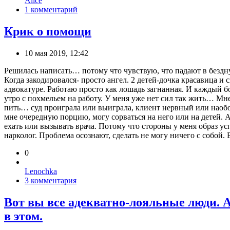
Alice
1 комментарий
Крик о помощи
10 мая 2019, 12:42
Решилась написать… потому что чувствую, что падают в бездн
Когда закодировался- просто ангел. 2 детей-дочка красавица и 
адвокатуре. Работаю просто как лошадь загнанная. И каждый 
утро с похмельем на работу. У меня уже нет сил так жить… Мн
пить… суд проиграла или выиграла, клиент нервный или наобо
мне очередную порцию, могу сорваться на него или на детей. 
ехать или вызывать врача. Потому что стороны у меня образ у
нарколог. Проблема осознают, сделать не могу ничего с собой.
0
Lenochka
3 комментария
Вот вы все адекватно-лояльные люди. А
в этом.