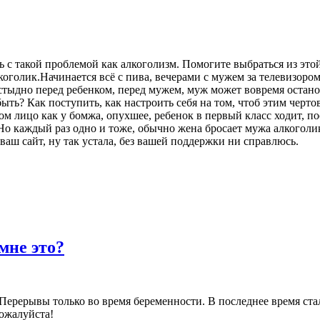
ь с такой проблемой как алкоголизм. Помогите выбраться из этой
голик.Начинается всё с пива, вечерами с мужем за телевизором,
стыдно перед ребенком, перед мужем, муж может вовремя остановит
 быть? Как поступить, как настроить себя на том, чтоб этим чер
 лицо как у бомжа, опухшее, ребенок в первый класс ходит, пос
 Но каждый раз одно и тоже, обычно жена бросает мужа алкоголик
 ваш сайт, ну так устала, без вашей поддержки ни справлюсь.
мне это?
 Перерывы только во время беременности. В последнее время стал
пожалуйста!