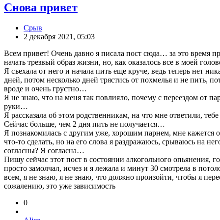
Снова привет
Срыв
2 декабря 2021, 05:03
Всем привет! Очень давно я писала пост сюда… за это время про
начать трезвый образ жизни, но, как оказалось все в моей голов
Я съехала от него и начала пить еще круче, ведь теперь нет ни
дней, потом несколько дней трястись от похмелья и не пить, по
вроде и очень грустно…
Я не знаю, что на меня так повлияло, почему с переездом от пар
руки…
Я рассказала об этом родственникам, на что мне ответили, тебе
Сейчас больше, чем 2 дня пить не получается…
Я познакомилась с другим уже, хорошим парнем, мне кажется он
что-то сделать, но на его слова я раздражаюсь, срываюсь на н
согласны? Я согласна…
Пишу сейчас этот пост в состоянии алкогольного опьянения, гов
просто замолчал, исчез и я лежала и минут 30 смотрела в потол
всем, я не знаю, я не знаю, что должно произойти, чтобы я пере
сожалению, это уже зависимость
0