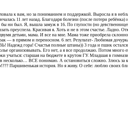
вала к вам, но за пониманием и поддержкой. Выросла я в неблаг
нчалась 11 лет назад. Благодаря болезни (после потери ребёнка)
 бы ни был. Я, вышла замуж в 16. По глупости (но девственницей
ать преуспела. Красивая я. Хоть и не в этом счастье. Ладно. От
 двумя детьми, мама. И все на мне. Мама тоже приобрела склонно
брак — в прямом и переносном. 6 лет. Результат- Любимая доч
! Надежд гора! Счастья полные штаны)) 3 года и пшик остался о
лье организовывать. Его нет, а я все продолжаю. Потом много е
рки учаться: старшая на бюджете в крутом ГУ. Младшая в гимна
цев несколько… ВСЕ понимаю. А остановиться сложно. Злюсь за
о!??? Паршивенькая история. Но я живу. О себе: люблю своих бл