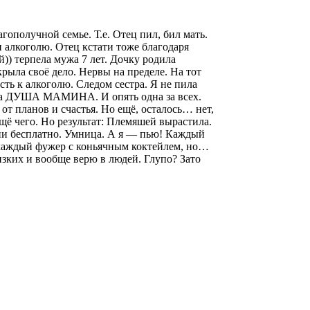
ополучной семье. Т.е. Отец пил, бил мать.
 и алкоголю. Отец кстати тоже благодаря
)) терпела мужа 7 лет. Дочку родила
крыла своё дело. Нервы на пределе. На тот
сть к алкоголю. Следом сестра. Я не пила
урка ДУША МАМИНА. И опять одна за всех.
т планов и счастья. Но ещё, осталось… нет,
щё чего. Но результат: Племяшей вырастила.
зии бесплатно. Умница. А я — пью! Каждый
 каждый фужер с коньячным коктейлем, но…
изких и вообще верю в людей. Глупо? Зато