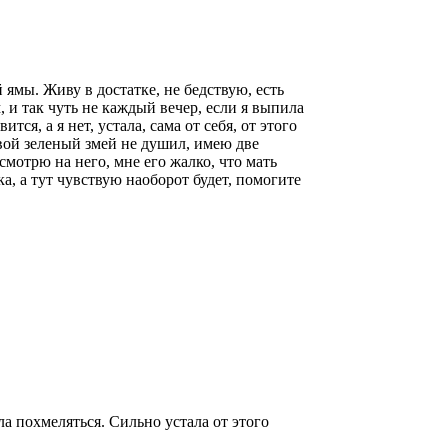
 ямы. Живу в достатке, не бедствую, есть
 и так чуть не каждый вечер, если я выпила
ся, а я нет, устала, сама от себя, от этого
товой зеленый змей не душил, имею две
мотрю на него, мне его жалко, что мать
а, а тут чувствую наоборот будет, помогите
а похмеляться. Сильно устала от этого