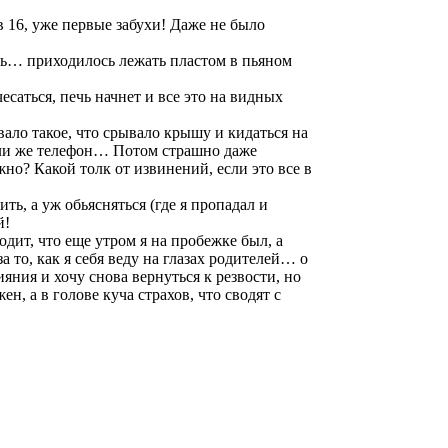
в 16, уже первые забухи! Даже не было
ить… приходилось лежать пластом в пьяном
есаться, печь начнет и все это на видных
вало такое, что срывало крышу и кидаться на
или же телефон… Потом страшно даже
о? Какой толк от извинений, если это все в
ть, а уж обьясняться (где я пропадал и
й!
одит, что еще утром я на пробежке был, а
 то, как я себя веду на глазах родителей… о
яния и хочу снова вернуться к резвости, но
, а в голове куча страхов, что сводят с