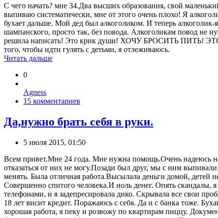
С чего начать? мне 34.Два высших образования, свой маленький
выпиваю систематически, мне от этого очень плохо! Я алкоголи
бухает дальше. Мой дед был алкоголиком. И теперь алкоголик-я
шампанского, просто так, без повода. Алкоголикам повод не нуж
решила написать! Это крик души! ХОЧУ БРОСИТЬ ПИТЬ! ЭТО 
того, чтобы идти гулять с детьми, я отлеживаюсь.
Читать дальше
0
Agness
15 комментариев
Да,нужно брать себя в руки.
5 июля 2015, 01:50
Всем привет.Мне 24 года. Мне нужна помощь.Очень надеюсь на
отказаться от них не могу.Позади был друг, мы с ним выпивали…
менять. Была отличная работа.Высылала деньги домой, детей н
Совершенно спитого человека.И ноль денег. Опять скандалы, я
телефонами, и я задепресировала дико. Скрывала все свои проб
18 лет висит кредит. Поражаюсь с себя. Да и с банка тоже. Бу
хорошая работа, я пеку и розвожу по квартирам пиццу. Докуме