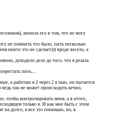
оголиком), винила его в том, что не могу
могу не помнить что было, пить несколько
я никто это не сделает))) вроде весело, а
оянии, доходило дело до того, что я резала
я перестать пить…
ые, а работаю я 2 через 2 я пью, он пытается
о ведь так не может происходить вечно,
е, чтобы контролировать меня, а в итоге,
оисходящем только я. И как мне быть с этим
е на долго, я все это понимаю, но, к