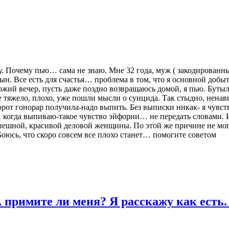
у. Почему пью… сама не знаю. Мне 32 года, муж ( закодированн
сын. Все есть для счастья… проблема в том, что я основной добыт
божий вечер, пусть даже поздно возвращаюсь домой, я пью. Бут
е тяжело, плохо, уже пошли мысли о суицида. Так стыдно, ненав
рот гонорар получила-надо выпить. Без выписки никак- я чувст
А когда выпиваю-такое чувство эйфории… не передать словами. 
спешной, красивой деловой женщины. По этой же причине не могу
 Боюсь, что скоро совсем все плохо станет… помогите советом
 примите ли меня? Я расскажу как есть.