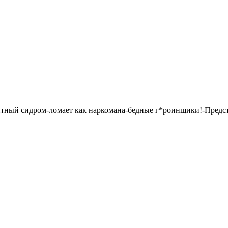
ентный сидром-ломает как наркомана-бедные г*роинщики!-Предст