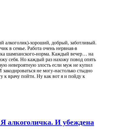
ый алкоголик)-хороший, добрый, заботливый.
чик в семье. Работа очень нервная-в
ылка шампанского-норма. Каждый вечер… на
ижу себя. Но каждый раз нахожу повод опять
вую невероятную злость если муж не купил
И закодироваться не могу-настолько стыдно
 к врачу пойти. Ну как вот я и пойду к
 Я алкоголичка. И убеждена