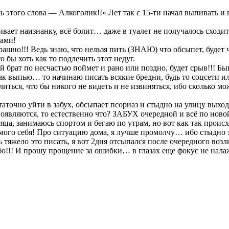
 этого слова — Алкоголик!!» Лет так с 15-ти начал выпивать и 
ивает наизнанку, всё болит… даже в туалет не получалось сход
рами!
ашно!!! Ведь знаю, что нельзя пить (ЗНАЮ) что обсыпет, будет ч
бы хоть как то подлечить этот недуг.
й брат по несчастью поймет и рано или поздно, будет срыв!!! Бы
ак выпью… то начинаю писать всякие бредни, будь то соцсети 
я, что бы никого не видеть и не извиняться, ибо сколько можн
аточно уйти в забух, обсыпает псориаз и стыдно на улицу выходи
появляются, то естественно что? ЗАБУХ очередной и всё по ново
есяца, занимаюсь спортом и бегаю по утрам, но вот как так происх
мого себя! Про ситуацию дома, я лучше промолчу… ибо стыдно за
тяжело это писать, я вот 2дня отсыпался после очередного возли
бо!!! И прошу прощение за ошибки… в глазах еще фокус не налажен