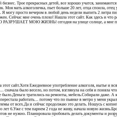
 бизнес. Трое прекрасных детей, все хорошо учатся, занимаются
к. Моя мать алкоголичка, пьет больше 20 лет, отца споила, отец 
. Я могу просто вечером в любой день недели выпить 2 литра пи
ен. Сейчас мне очень плохо! Нашла этот сайт. Как здесь и что ра
РАЗРУШАЕТ МОЮ ЖИЗНЬ! сегодня на улице солнце, а мне плохо
 этот сайт.Хотя Ежедневное употребление алкоголя, нытье и вс
 сначала было весело, но потом, взглянула на себя и поняла что 
е было.Деньги тратились на ремонты, мебель.Собирали даже. А к
 перестала работать… потому что по пьянке в метро у меня укра
лемы от всех.Да и сейчас продолжаю это делать. Ношусь с копие
хаю лет 6.Уже с тем парнем 2 года не живу, начала новую жизнь.
нтов не нужно. Планировала пробовать делать документы и розру