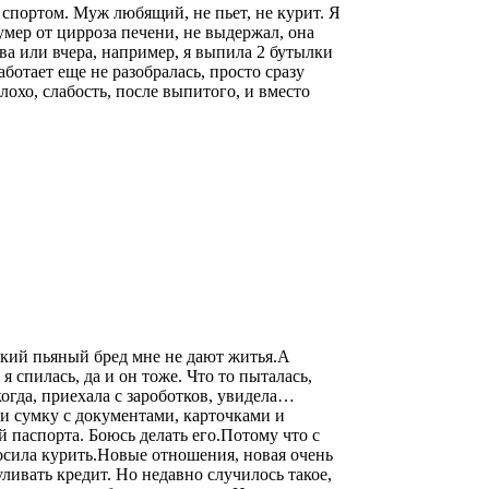
 спортом. Муж любящий, не пьет, не курит. Я
умер от цирроза печени, не выдержал, она
ва или вчера, например, я выпила 2 бутылки
ботает еще не разобралась, просто сразу
, слабость, после выпитого, и вместо
який пьяный бред мне не дают житья.А
я спилась, да и он тоже. Что то пыталась,
огда, приехала с зароботков, увидела…
ли сумку с документами, карточками и
й паспорта. Боюсь делать его.Потому что с
Бросила курить.Новые отношения, новая очень
ливать кредит. Но недавно случилось такое,