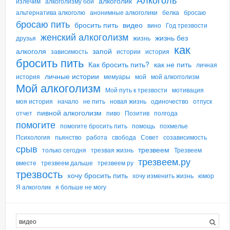
алкоголик
излечим
алкоголизму бой
альтернатива алкоголю
анонимные алкоголики
белка
бросаю
бросаю пить
бросить пить
видео
вино
Год трезвости
женский алкоголизм
жизнь без
друзья
жизнь
как
алкоголя
запой
зависимость
истории
история
бросить пить
Как бросить пить?
как не пить
личная
личные истории
история
мемуары
мой
мой алкогголизм
Мой алкоголизм
Мой путь к трезвости
мотивация
моя история
начало
не пить
новая жизнь
одиночество
отпуск
пивной алкоголизм
отчет
пиво
Позитив
полгода
помогите
помогите бросить пить
помощь
похмелье
Психология
пьянство
работа
свобода
Совет
созависимость
срыв
трезвеем
только сегодня
трезвая жизнь
Трезвеем
трезвеем.ру
вместе
трезвеем дальше
трезвеем ру
трезвость
хочу бросить пить
хочу изменить жизнь
юмор
Я алкоголик
я больше не могу