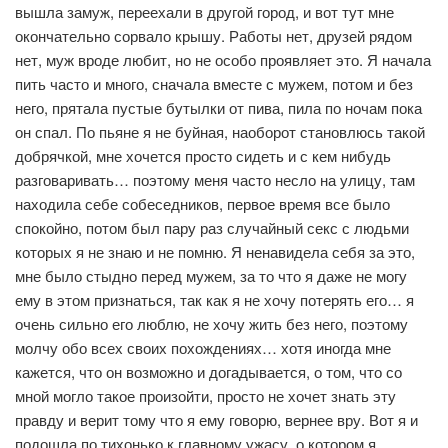
вышла замуж, переехали в другой город, и вот тут мне
окончательно сорвало крышу. Работы нет, друзей рядом
нет, муж вроде любит, но не особо проявляет это. Я начала
пить часто и много, сначала вместе с мужем, потом и без
него, прятала пустые бутылки от пива, пила по ночам пока
он спал. По пьяне я не буйная, наоборот становлюсь такой
добрячкой, мне хочется просто сидеть и с кем нибудь
разговаривать… поэтому меня часто несло на улицу, там
находила себе собеседников, первое время все было
спокойно, потом был пару раз случайный секс с людьми
которых я не знаю и не помню. Я ненавидела себя за это,
мне было стыдно перед мужем, за то что я даже не могу
ему в этом признаться, так как я не хочу потерять его… я
очень сильно его люблю, не хочу жить без него, поэтому
молчу обо всех своих похождениях… хотя иногда мне
кажется, что он возможно и догадывается, о том, что со
мной могло такое произойти, просто не хочет знать эту
правду и верит тому что я ему говорю, вернее вру. Вот я и
подошла по тихонько к главному ужасу, о котором я