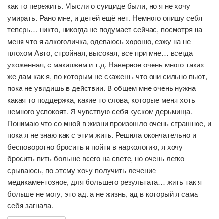
как то пережить. Мысли о суициде были, но я не хочу
умирать. Рано мне, и детей ещё нет. Немного опишу себя
теперь… никто, никогда не подумает сейчас, посмотря на
меня что я алкоголичка, одеваюсь хорошо, езжу на не
плохом Авто, стройная, высокая, все при мне… всегда
ухоженная, с макияжем и т.д. Наверное очень много таких
же дам как я, по которым не скажешь что они сильно пьют,
пока не увидишь в действии. В общем мне очень нужна
какая то поддержка, какие то слова, которые меня хоть
немного успокоят. Я чувствую себя куском дерьмища.
Понимаю что со мной в жизни произошло очень страшное, и
пока я не знаю как с этим жить. Решила окончательно и
бесповоротно бросить и пойти в наркологию, я хочу
бросить пить больше всего на свете, но очень легко
срываюсь, по этому хочу получить лечение
медикаментозное, для большего результата… жить так я
больше не могу, это ад, а не жизнь, ад в который я сама
себя загнала.