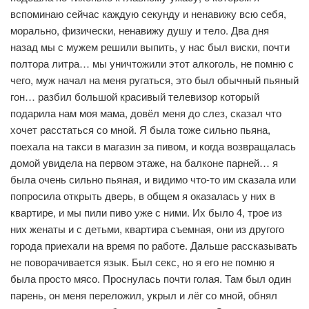
вспоминаю сейчас каждую секунду и ненавижу всю себя,
морально, физически, ненавижу душу и тело. Два дня
назад мы с мужем решили выпить, у нас был виски, почти
полтора литра… мы уничтожили этот алкоголь, не помню с
чего, муж начал на меня ругаться, это был обычный пьяный
гон… разбил большой красивый телевизор который
подарила нам моя мама, довёл меня до слез, сказал что
хочет расстаться со мной. Я была тоже сильно пьяна,
поехала на такси в магазин за пивом, и когда возвращалась
домой увидела на первом этаже, на балконе парней… я
была очень сильно пьяная, и видимо что-то им сказала или
попросила открыть дверь, в общем я оказалась у них в
квартире, и мы пили пиво уже с ними. Их было 4, трое из
них женаты и с детьми, квартира съемная, они из другого
города приехали на время по работе. Дальше рассказывать
не поворачивается язык. Был секс, но я его не помню я
была просто мясо. Проснулась почти голая. Там был один
парень, он меня переложил, укрыл и лёг со мной, обнял