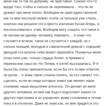
меня как то так по доброму, не приставал. Сказал что-то
вроде того, чтобы я сильно не переживала… что он не
думает про меня плохо. Вообщем он один единственный
как то мне посочувствовал чтоли, остальные уже спали…
конечно они решили что я просто конченая бухая блядь, и
воспользовались этим. Вообщем могу сказать что такое я
не желаю ни одному человеку пережить… я знаю что
случается всякое, такое не случается с каждой, но с
сильно пьющей, молодой и симпатичной девкой с хорошей
фигурой это вполне себе может произойти. Похмелье меня
отпустило уже, только сердце болит, в прямом и
переносном смысле. Но Теперь я хотяб высказалась. И я
была бы очень признательна, если бы кто-то мне ответил,
не ругая… я знаю такое сложно понять, но кто сможет это
сделать, если не люди которые знают как меняет наше
сознание, наше мышление алкоголь. Он делает из меня
другого человека, ко мне как будто подселяют какого то
другого персонажа и он управляет моим сознанием и телом
пока я в отключке. Даже не знаю как, но мне придётся это