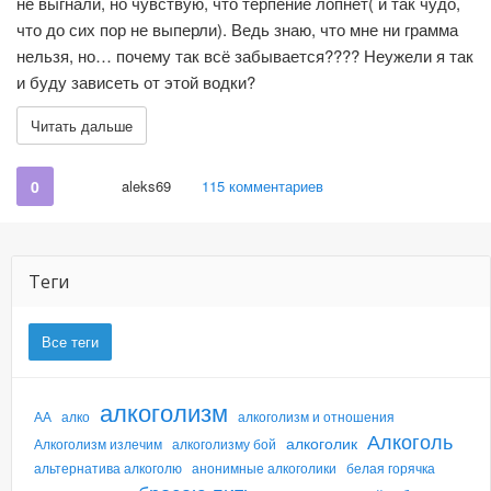
не выгнали, но чувствую, что терпение лопнет( и так чудо,
что до сих пор не выперли). Ведь знаю, что мне ни грамма
нельзя, но… почему так всё забывается???? Неужели я так
и буду зависеть от этой водки?
Читать дальше
0
aleks69
115 комментариев
Теги
Все теги
алкоголизм
АА
алко
алкоголизм и отношения
Алкоголь
алкоголик
Алкоголизм излечим
алкоголизму бой
альтернатива алкоголю
анонимные алкоголики
белая горячка