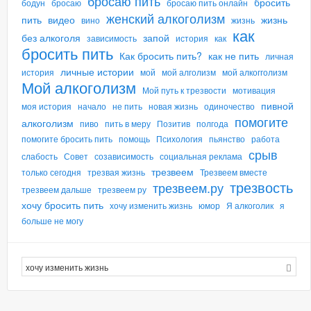
бросаю пить
бросить
бодун
бросаю
бросаю пить онлайн
женский алкоголизм
пить
видео
жизнь
вино
жизнь
как
без алкоголя
запой
зависимость
история
как
бросить пить
Как бросить пить?
как не пить
личная
личные истории
история
мой
мой алголизм
мой алкогголизм
Мой алкоголизм
Мой путь к трезвости
мотивация
пивной
моя история
начало
не пить
новая жизнь
одиночество
помогите
алкоголизм
пиво
пить в меру
Позитив
полгода
помогите бросить пить
помощь
Психология
пьянство
работа
срыв
слабость
Совет
созависимость
социальная реклама
трезвеем
только сегодня
трезвая жизнь
Трезвеем вместе
трезвость
трезвеем.ру
трезвеем дальше
трезвеем ру
хочу бросить пить
хочу изменить жизнь
юмор
Я алкоголик
я
больше не могу