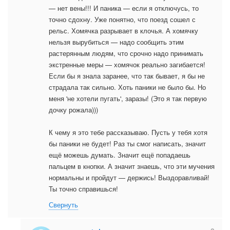
— нет вены!!! И паника — если я отключусь, то
точно сдохну. Уже понятно, что поезд сошел с
рельс. Хомячка разрывает в клочья. А хомячку
нельзя вырубиться — надо сообщить этим
растерянным людям, что срочно надо принимать
экстренные меры — хомячок реально загибается!
Если бы я знала заранее, что так бывает, я бы не
страдала так сильно. Хоть паники не было бы. Но
меня 'не хотели пугать', заразы! (Это я так первую
дочку рожала)))
К чему я это тебе рассказываю. Пусть у тебя хотя
бы паники не будет! Раз ты смог написать, значит
ещё можешь думать. Значит ещё попадаешь
пальцем в кнопки. А значит знаешь, что эти мучения
нормальны и пройдут — держись! Выздоравливай!
Ты точно справишься!
Свернуть