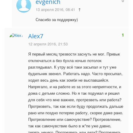
0
evgenich
13 апреля 2016, 08:41
↑
Спасибо за поддержку)
1
Alex7
12 апреля 2016, 21:53
Я первый месяц трезвости заснуть не мог. Привык
отключаться а без бухла ночью потолок
разглядывал. К утру всё таки засыпал и тут уже
будильник звенел. Работать надо. Часто просыпал,
ходил весь день как зомби не выспавшийся.
Напрягало, и на работе из за этого неприятности, и
дома с детьми сложно. Но я так подумал и решил
для себя что мне важнее, протрезветь или работа?
Протрезветь, так как если буду продолжать дальше
рано или поздно потеряю работу, скорее даже рано.
Протрезвление или самочувствие? Протрезвление,
так как самочувствие было в ж*пе уже давно,
терять нечего. Протрезветь или дети? Протрезветь,