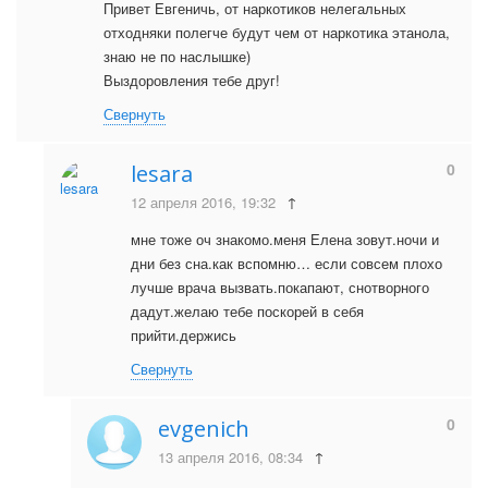
Привет Евгеничь, от наркотиков нелегальных
отходняки полегче будут чем от наркотика этанола,
знаю не по наслышке)
Выздоровления тебе друг!
Свернуть
0
lesara
12 апреля 2016, 19:32
↑
мне тоже оч знакомо.меня Елена зовут.ночи и
дни без сна.как вспомню… если совсем плохо
лучше врача вызвать.покапают, снотворного
дадут.желаю тебе поскорей в себя
прийти.держись
Свернуть
0
evgenich
13 апреля 2016, 08:34
↑