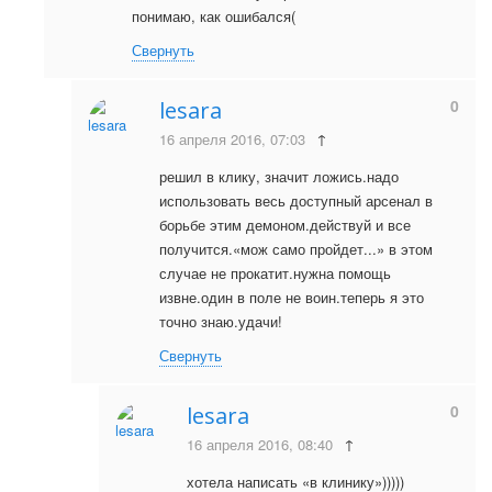
понимаю, как ошибался(
Свернуть
0
lesara
16 апреля 2016, 07:03
↑
решил в клику, значит ложись.надо
использовать весь доступный арсенал в
борьбе этим демоном.действуй и все
получится.«мож само пройдет...» в этом
случае не прокатит.нужна помощь
извне.один в поле не воин.теперь я это
точно знаю.удачи!
Свернуть
0
lesara
16 апреля 2016, 08:40
↑
хотела написать «в клинику»)))))