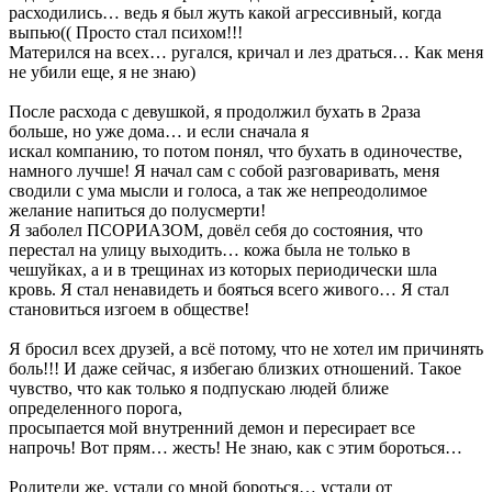
расходились… ведь я был жуть какой агрессивный, когда
выпью(( Просто стал психом!!!
Матерился на всех… ругался, кричал и лез драться… Как меня
не убили еще, я не знаю)
После расхода с девушкой, я продолжил бухать в 2раза
больше, но уже дома… и если сначала я
искал компанию, то потом понял, что бухать в одиночестве,
намного лучше! Я начал сам с собой разговаривать, меня
сводили с ума мысли и голоса, а так же непреодолимое
желание напиться до полусмерти!
Я заболел ПСОРИАЗОМ, довёл себя до состояния, что
перестал на улицу выходить… кожа была не только в
чешуйках, а и в трещинах из которых периодически шла
кровь. Я стал ненавидеть и бояться всего живого… Я стал
становиться изгоем в обществе!
Я бросил всех друзей, а всё потому, что не хотел им причинять
боль!!! И даже сейчас, я избегаю близких отношений. Такое
чувство, что как только я подпускаю людей ближе
определенного порога,
просыпается мой внутренний демон и пересирает все
напрочь! Вот прям… жесть! Не знаю, как с этим бороться…
Родители же, устали со мной бороться… устали от