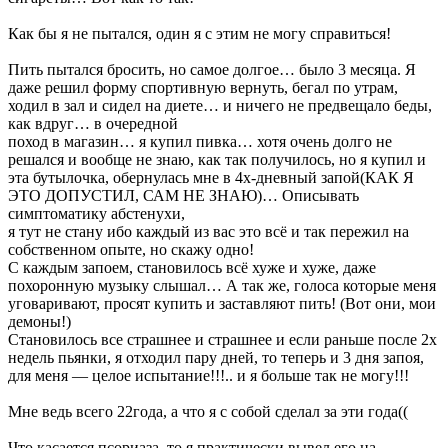
Как бы я не пытался, один я с этим не могу справиться!
Пить пытался бросить, но самое долгое… было 3 месяца. Я
даже решил форму спортивную вернуть, бегал по утрам,
ходил в зал и сидел на диете… и ничего не предвещало беды,
как вдруг… в очередной
поход в магазин… я купил пивка… хотя очень долго не
решался и вообще не знаю, как так получилось, но я купил и
эта бутылочка, обернулась мне в 4х-дневный запой(КАК Я
ЭТО ДОПУСТИЛ, САМ НЕ ЗНАЮ)… Описывать
симптоматику абстенухи,
я тут не стану ибо каждый из вас это всё и так пережил на
собственном опыте, но скажу одно!
С каждым запоем, становилось всё хуже и хуже, даже
похоронную музыку слышал… А так же, голоса которые меня
уговаривают, просят купить и заставляют пить! (Вот они, мои
демоны!)
Становилось все страшнее и страшнее и если раньше после 2х
недель пьянки, я отходил пару дней, то теперь и 3 дня запоя,
для меня — целое испытание!!!.. и я больше так не могу!!!
Мне ведь всего 22года, а что я с собой сделал за эти года((
Что касается псориаза, то я практически вывел его на