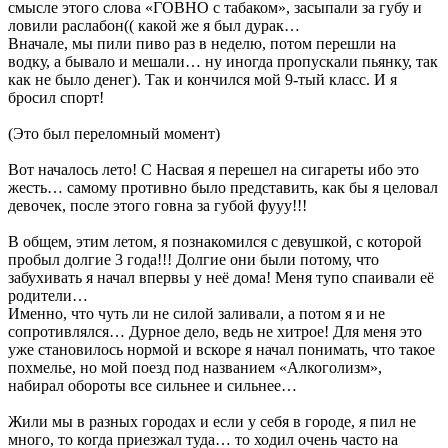
смысле этого слова «ГОВНО с табаком», засыпали за губу и
ловили раслабон(( какой же я был дурак…
Вначале, мы пили пиво раз в неделю, потом перешли на
водку, а бывало и мешали… ну иногда пропускали пьянку, так
как не было денег). Так и кончился мой 9-тый класс. И я
бросил спорт!
(Это был переломный момент)
Вот началось лето! С Насвая я перешел на сигареты ибо это
жесть… самому противно было представить, как бы я целовал
девочек, после этого говна за губой фууу!!!
В общем, этим летом, я познакомился с девушкой, с которой
пробыл долгие 3 года!!! Долгие они были потому, что
забухивать я начал впервы у неё дома! Меня тупо спаивали её
родители…
Именно, что чуть ли не силой заливали, а потом я и не
сопротивлялся… Дурное дело, ведь не хитрое! Для меня это
уже становилось нормой и вскоре я начал понимать, что такое
похмелье, но мой поезд под названием «Алкоголизм»,
набирал обороты все сильнее и сильнее…
Жили мы в разных городах и если у себя в городе, я пил не
много, то когда приезжал туда… то ходил очень часто на