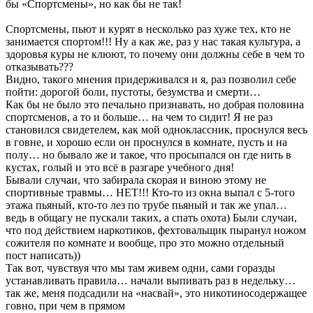
бы «Спортсмены», но как бы не так!
Спортсмены, пьют и курят в несколько раз хуже тех, кто не
занимается спортом!!! Ну а как же, раз у нас такая культура, а
здоровья куры не клюют, то почему они должны себе в чем то
отказывать???
Видно, такого мнения придерживался и я, раз позволил себе
пойти: дорогой боли, пустоты, безумства и смерти…
Как бы не было это печально признавать, но добрая половина
спортсменов, а то и больше… на чем то сидит! Я не раз
становился свидетелем, как мой одноклассник, проснулся весь
в говне, и хорошо если он проснулся в комнате, пусть и на
полу… но бывало же и такое, что просыпался он где нить в
кустах, голый и это всё в разгаре учебного дня!
Бывали случаи, что забирала скорая и виною этому не
спортивные травмы… НЕТ!!! Кто-то из окна выпал с 5-того
этажа пьяный, кто-то лез по трубе пьяный и так же упал…
ведь в общагу не пускали таких, а спать охота) Были случаи,
что под действием наркотиков, фехтовальщик пыранул ножом
сожителя по комнате и вообще, про это можно отдельный
пост написать))
Так вот, чувствуя что мы там живем одни, сами горазды
устанавливать правила… начали выпивать раз в недельку…
так же, меня подсадили на «насвай», это никотиносодержащее
говно, при чем в прямом