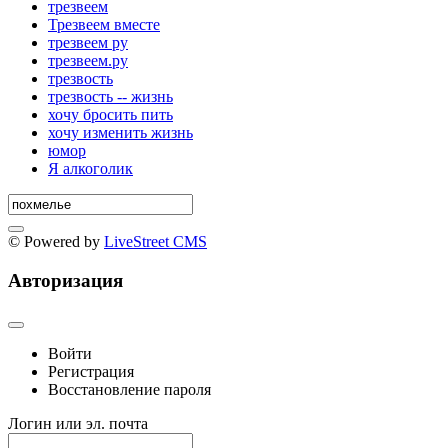
трезвеем
Трезвеем вместе
трезвеем ру
трезвеем.ру
трезвость
трезвость -- жизнь
хочу бросить пить
хочу изменить жизнь
юмор
Я алкоголик
© Powered by
LiveStreet CMS
Авторизация
Войти
Регистрация
Восстановление пароля
Логин или эл. почта