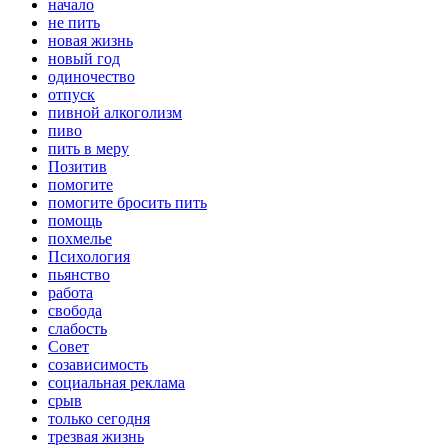
начало
не пить
новая жизнь
новый год
одиночество
отпуск
пивной алкоголизм
пиво
пить в меру
Позитив
помогите
помогите бросить пить
помощь
похмелье
Психология
пьянство
работа
свобода
слабость
Совет
созависимость
социальная реклама
срыв
только сегодня
трезвая жизнь