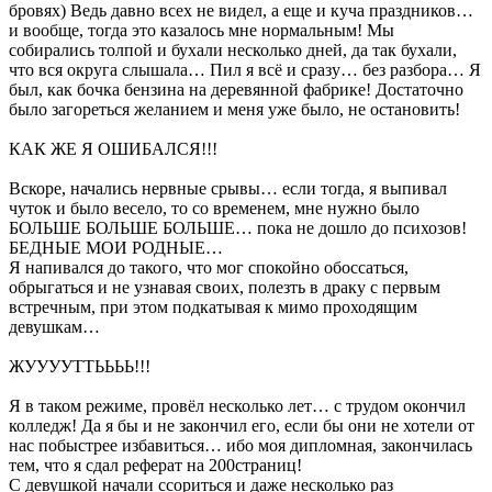
бровях) Ведь давно всех не видел, а еще и куча праздников…
и вообще, тогда это казалось мне нормальным! Мы
собирались толпой и бухали несколько дней, да так бухали,
что вся округа слышала… Пил я всё и сразу… без разбора… Я
был, как бочка бензина на деревянной фабрике! Достаточно
было загореться желанием и меня уже было, не остановить!
КАК ЖЕ Я ОШИБАЛСЯ!!!
Вскоре, начались нервные срывы… если тогда, я выпивал
чуток и было весело, то со временем, мне нужно было
БОЛЬШЕ БОЛЬШЕ БОЛЬШЕ… пока не дошло до психозов!
БЕДНЫЕ МОИ РОДНЫЕ…
Я напивался до такого, что мог спокойно обоссаться,
обрыгаться и не узнавая своих, полезть в драку с первым
встречным, при этом подкатывая к мимо проходящим
девушкам…
ЖУУУУТТЬЬЬЬ!!!
Я в таком режиме, провёл несколько лет… с трудом окончил
колледж! Да я бы и не закончил его, если бы они не хотели от
нас побыстрее избавиться… ибо моя дипломная, закончилась
тем, что я сдал реферат на 200страниц!
С девушкой начали ссориться и даже несколько раз