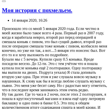
Моя история с похмельем.
14 января 2020, 16:26
Произошло это со мной 5 января 2020 года. Если честно в
моей жизни было такое всего 4 раза. Первый раз в 2007 году,
когда я заработала невроз, второй раз перед операцией я
смешала коньяк с пивом, это был сущий дьявол, второй раз
после операции смешала тоже коньяк с пивом, колбасило меня
конечно, но уже ни так, а вот....5 января это нонсенс был. Вот
его то я и хочу выложить по подробнее.
Бухали мы с 5 вечера. Купили сразу 0.5 коньяка. Вроде
посидели весело. До 12-ти. Это с тем учётом что я пошла
купила после коньяка ещё 2 полторашки. Одну полторашку
мы выпили на двоих. Подруга уехала) Я стала допивать
вторую уже одна. При этом я уже слушала вовсю музыку в
наушниках. К слову как бы я всегда люблю слушать музыку с
пьяни. Это меня уже бесит саму. Но с радостью могу отметить,
что в последнее время занимаюсь этим очень редко.
Ну так далее. Где то часа в 2 ночи, после этих 2 полторушек, я
пошла в круглосуточный магазин и взяла ещё одну литровую
баклашку и одно пиво в банке 0.5. Это ппц в общем
количественном итоге содержания спирта в моей крови. И