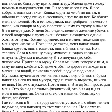
пытаюсь по быстрому приготовить еду. Успела даже голову
помыть и высушить тяп ляп. Было уже часов пять. Я все
собрала, вызвала такси. Кошка ходит за мной по пятам, я
обычно ее всегда глажу и сюсюкаю, а тут не до нее. Колбасит
меня по полной. Но я ее покормила, все прибрала, и вместо 7
часов, как говорила мужу полетела к нему со страху в начале
6- го вечера уже. У меня было единственное желание убежать
с моей квартиры к мужу, очень боялась находиться одной.
Хотя этот пункт боязни одиночества в момент похмелья для
меня хронический. Пока шла до такси, меня накатывало.
Башка кругом, опять тошнота, опять блевать нечем. Но я
терплю. Села в машину сижу мучаюсь и гадаю когда же
отпустит. Думала в половину 8- го почувствую себя
человеком. Приехала к мужу. Села в машину, говорю с ним, а
саму пиздец колбасит. Я даже чтобы по дороге не заходить в
магазин за водой, привезла с собой воду из под крана.
Мучалась мучалась этими наплывами, тянуло блевать, брала
пакеты у него из под мусора, туда пыталась вырвать, ничего
не шло. Потом отпускало. Потом опять. Это ад был просто для
меня. Это был ад не только физический, это был ад и для
моего восприятия. Огни за стеклом машины бесят, звуки
бесят, все бесит.
Где то часов в 6 — ть вроде меня отпустило и я с облегчением
подумала, что наконец то этот ужас прошел. Но не тут то
было. С кружащийся башкой я выходила курить и опять