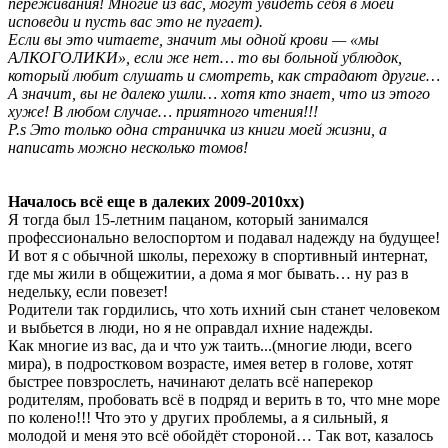
переживания! Многие из вас, могут увидеть себя в моей
исповеди и пусть вас это не пугает).
Если вы это читаете, значит мы одной крови — «мы
АЛКОГОЛИКИ», если же нет… то вы больной ублюдок,
который любит слушать и смотреть, как страдают другие…
А значит, вы не далеко ушли… хотя кто знает, что из этого
хуже! В любом случае… приятного чтения!!!
P.s Это только одна страничка из книги моей жизни, а
написать можно несколько томов!
Началось всё еще в далеких 2009-2010хх)
Я тогда был 15-летним пацаном, который занимался
профессионально велоспортом и подавал надежду на будущее!
И вот я с обычной школы, перехожу в спортивный интернат,
где мы жили в общежитии, а дома я мог бывать… ну раз в
недельку, если повезет!
Родители так гордились, что хоть ихний сын станет человеком
и выбьется в люди, но я не оправдал ихние надежды.
Как многие из вас, да и что уж таить...(многие люди, всего
мира), в подростковом возрасте, имея ветер в голове, хотят
быстрее повзрослеть, начинают делать всё наперекор
родителям, пробовать всё в подряд и верить в то, что мне море
по колено!!! Что это у других проблемы, а я сильный, я
молодой и меня это всё обойдёт стороной… Так вот, казалось