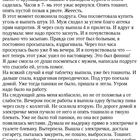
садилась. Часов в 7- мь этот ужас вернулся. Опять тошнит,
опять пустой позыв к рвоте. Жееесть.
В этот момент позвонила подруга. Она посоветовала купить
уголь и выпить штук 10. Муж сходил за углем благо аптека
прям напротив. Я через силу выпила 4 и прилегла. И вдруг я
подумала: мне надо просто заснуть. И я почувствовала
реально что засыпаю. Правда сон этот был больным, я
постоянно просыпалась, вздрагивала. Через пол часа
проснулась было уже 8 мь вечера. И я почувствовала что —
вот теперь этот ужас ушел по настоящему. Это был финиш!
Я даже смогла от души посмеяться с мужем, написала подруге
что спасибо ей, уголь помог.
На всякий случай я ещё таблетку выпила, уже без тошноты. И
дальше спала, вздрагивая периодически. Под утро поехала
домой. Уже тогда паники не было, пришла и легла. Утром
надо было на работу.
На следующий день меня колбасило, но не от похмелья а от
слабости. Вечером после работы я выпила одну бутылку пива
через силу с коллегой. Не осилила вторую. По дороге домой в
электричке меня пучило от него и опять тошнило и тянуло
блевать. Уже не было той паники, но она все равно
появлялась местами. Думала не выдержу прямо в электричке в
туалете блевану. Вытерпела. Вышла с электрички, достала
сигарету, пыталась закурить, не пошло, выбросила. Тошнит.
Сажусь в автобус. И терплю позывы, но уже они стали слабее.