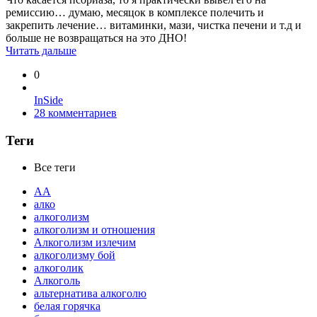
ремиссию… думаю, месяцок в комплексе полечить и
закрепить лечение… витаминки, мази, чистка печени и т.д и
больше не возвращаться на это ДНО!
Читать дальше
0
InSide
28 комментариев
Теги
Все теги
АА
алко
алкоголизм
алкоголизм и отношения
Алкоголизм излечим
алкоголизму бой
алкоголик
Алкоголь
альтернатива алкоголю
белая горячка