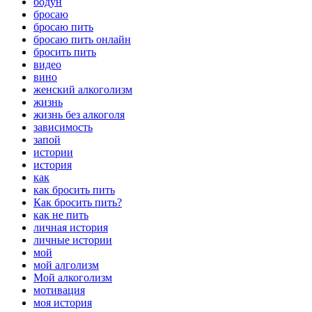
бодун
бросаю
бросаю пить
бросаю пить онлайн
бросить пить
видео
вино
женский алкоголизм
жизнь
жизнь без алкоголя
зависимость
запой
истории
история
как
как бросить пить
Как бросить пить?
как не пить
личная история
личные истории
мой
мой алголизм
Мой алкоголизм
мотивация
моя история