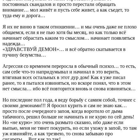
постоянных скандалов и просто перестали обращать
внимание… мол живёт и пусть себе живет, а как съедет, то
туда ему и дорога…
Я их не виню в таком отношении… и мы очень даже не плохо
общаемся, если я не пью хотя бы месяц, но как только всё
начинает обрастать каким то смыслом… начинает появляться
надежда…
«ЗДРАВСТВУЙ ДЕМОН»… и всё обратно скатывается в
пучину безумства…
Агрессия со временем переросла в обычный психоз… то есть,
сам себе что-то напридумывал и начинал в это верить,
втягивая всех остальных в этот дур дом! Как я уже писал
ранее, то я пытался извиняться, но вскоре понял, что в этом
нет смысла… ибо всё повторится вновь и снова извиняться…
Но последние пол года, я веду борьбу с самим собой, точнее с
своими демонами!!! Я бросил курить и сам не знаю как…
просто после очередного запоя, когда воротило от дыма
табачного, решил больше не начинать и не курю по сей день!
Но «не курю» это очень размыто сказано, ибо даже если
выпью, меня не тянет покурить, но если ухожу в запой, то там
уж извиняйте, а как трезвею, то снова забываю про
сигареты… Вот как то так!