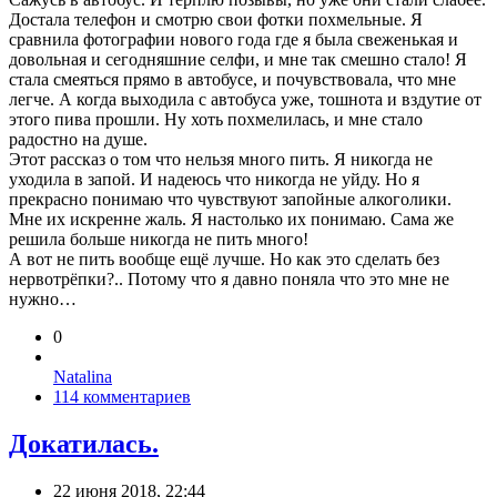
Достала телефон и смотрю свои фотки похмельные. Я
сравнила фотографии нового года где я была свеженькая и
довольная и сегодняшние селфи, и мне так смешно стало! Я
стала смеяться прямо в автобусе, и почувствовала, что мне
легче. А когда выходила с автобуса уже, тошнота и вздутие от
этого пива прошли. Ну хоть похмелилась, и мне стало
радостно на душе.
Этот рассказ о том что нельзя много пить. Я никогда не
уходила в запой. И надеюсь что никогда не уйду. Но я
прекрасно понимаю что чувствуют запойные алкоголики.
Мне их искренне жаль. Я настолько их понимаю. Сама же
решила больше никогда не пить много!
А вот не пить вообще ещё лучше. Но как это сделать без
нервотрёпки?.. Потому что я давно поняла что это мне не
нужно…
0
Natalina
114 комментариев
Докатилась.
22 июня 2018, 22:44