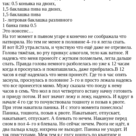
так: 0.5 коньяка на двоих,
1,5 баклашка пива на двоих,
1,5 баклашка пива
1- литровая баклашка разливного
1 банка пива 0.5
Это нонсенс…
На тот момент в пьяном угаре я конечно не соображала что
натворила. Но тем не менее в половине 4- го я легла спать.
И вот 8:20 утра.встала, и чувствую что ещё даже не отрезвела.
Голова тяжёлая, во рту привкус алкоголя, тело как ватное. Я
надеясь что меня пронесёт с жутким похмельем, легла дальше
спать. Правда голова немного разболелась но уже к 12 часам
когда я проснулась и покопашилась, даже прибралась.В 12
часов я ещё надеялась что меня пронесёт. Где то в час опять
заснула, проснулась в половине 3- го и просто лежала надеясь
что все пронесется мимо. Мужу сказала что поеду к нему
часов в семь. Что мол в пол четвертого встану начну готовить
и приеду потом. И вот значит лежу и лежу, надеюсь. И вдруг в
начале 4 го где то почувствовала тошноту и позыв к рвоте.
При этом накатила паника. И с этого момента понеслось!
Паника, тошнота, позыв к рвоте. Накатывает, отпускает,
накатывает, отпускает. А блевать то нечем. Накануне перед
сном в пол 4- го я блевала. Но сейчас нечем. Рвота не идёт, я
два пальца кладу, нихрена не выходит. Паника не уходит. И
так приступами. Меж тем я с пугу ношусь по квартире и