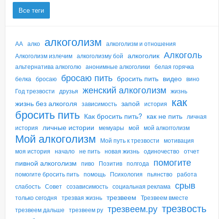
Все теги
алкоголизм
АА
алко
алкоголизм и отношения
Алкоголь
алкоголик
Алкоголизм излечим
алкоголизму бой
альтернатива алкоголю
анонимные алкоголики
белая горячка
бросаю пить
бросить пить
видео
белка
бросаю
вино
женский алкоголизм
Год трезвости
друзья
жизнь
как
жизнь без алкоголя
запой
зависимость
история
бросить пить
Как бросить пить?
как не пить
личная
личные истории
история
мемуары
мой
мой алкогголизм
Мой алкоголизм
Мой путь к трезвости
мотивация
моя история
начало
не пить
новая жизнь
одиночество
отчет
помогите
пивной алкоголизм
пиво
Позитив
полгода
помогите бросить пить
помощь
Психология
пьянство
работа
срыв
слабость
Совет
созависимость
социальная реклама
трезвеем
только сегодня
трезвая жизнь
Трезвеем вместе
трезвость
трезвеем.ру
трезвеем дальше
трезвеем ру