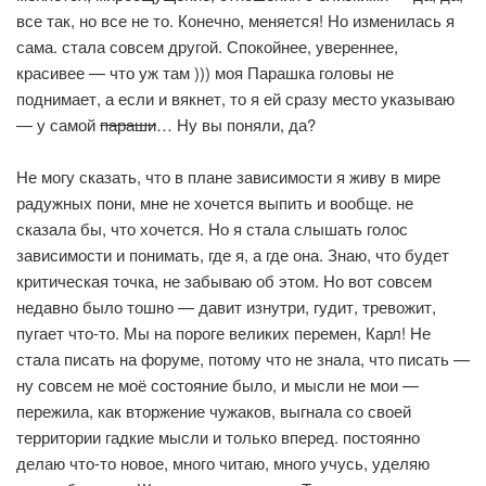
все так, но все не то. Конечно, меняется! Но изменилась я
сама. стала совсем другой. Спокойнее, увереннее,
красивее — что уж там ))) моя Парашка головы не
поднимает, а если и вякнет, то я ей сразу место указываю
— у самой
параши
… Ну вы поняли, да?
Не могу сказать, что в плане зависимости я живу в мире
радужных пони, мне не хочется выпить и вообще. не
сказала бы, что хочется. Но я стала слышать голос
зависимости и понимать, где я, а где она. Знаю, что будет
критическая точка, не забываю об этом. Но вот совсем
недавно было тошно — давит изнутри, гудит, тревожит,
пугает что-то. Мы на пороге великих перемен, Карл! Не
стала писать на форуме, потому что не знала, что писать —
ну совсем не моё состояние было, и мысли не мои —
пережила, как вторжение чужаков, выгнала со своей
территории гадкие мысли и только вперед. постоянно
делаю что-то новое, много читаю, много учусь, уделяю