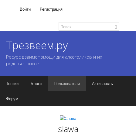
Войти
Регистрация
Трезвеем.ру
Ресурс взаимопомощи для алкоголиков и их
родственников.
Топики
Блоги
Пользователи
Активность
Форум
slawa