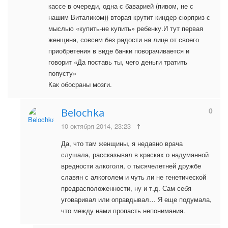
кассе в очереди, одна с баварией (пивом, не с
нашим Виталиком)) вторая крутит киндер сюрприз с
мыслью «купить-не купить» ребенку.И тут первая
женщина, совсем без радости на лице от своего
приобретения в виде банки поворачивается и
говорит «Да поставь ты, чего деньги тратить
попусту»
Как обосраны мозги.
0
Belochka
10 октября 2014, 23:23
↑
Да, что там женщины, я недавно врача
слушала, рассказывал в красках о надуманной
вредности алкоголя, о тысячелетней дружбе
славян с алкоголем и чуть ли не генетической
предрасположенности, ну и т.д. Сам себя
уговаривал или оправдывал… Я еще подумала,
что между нами пропасть непонимания.