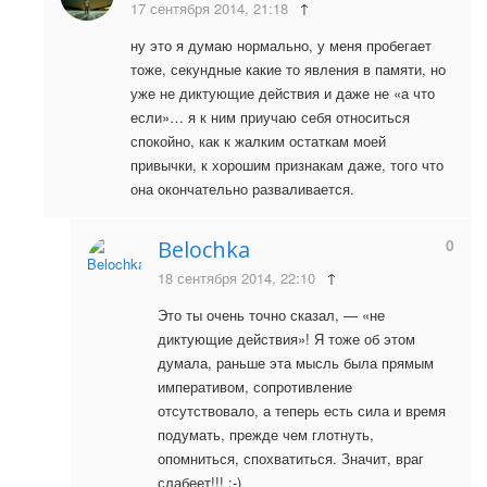
17 сентября 2014, 21:18
↑
ну это я думаю нормально, у меня пробегает
тоже, секундные какие то явления в памяти, но
уже не диктующие действия и даже не «а что
если»… я к ним приучаю себя относиться
спокойно, как к жалким остаткам моей
привычки, к хорошим признакам даже, того что
она окончательно разваливается.
0
Belochka
18 сентября 2014, 22:10
↑
Это ты очень точно сказал, — «не
диктующие действия»! Я тоже об этом
думала, раньше эта мысль была прямым
императивом, сопротивление
отсутствовало, а теперь есть сила и время
подумать, прежде чем глотнуть,
опомниться, спохватиться. Значит, враг
слабеет!!! :-)