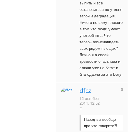
выпить и все
остановиться но у меня
запой и деградация.
Ничего не вижу плохого
в том что люди умеют
употреблять. Что
теперь возненавидеть
всех рядом пьющих?
Лично я в своей
трезвости счастлива и
слюни уже не бегут и
благодарна за это Богу.
0
dfcz
12 октября
2014, 12:52
↑
Народ вы вообще
про что говорите?!