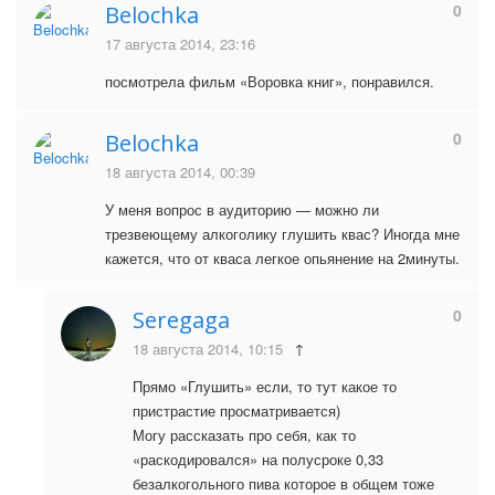
0
Belochka
17 августа 2014, 23:16
посмотрела фильм «Воровка книг», понравился.
0
Belochka
18 августа 2014, 00:39
У меня вопрос в аудиторию — можно ли
трезвеющему алкоголику глушить квас? Иногда мне
кажется, что от кваса легкое опьянение на 2минуты.
0
Seregaga
18 августа 2014, 10:15
↑
Прямо «Глушить» если, то тут какое то
пристрастие просматривается)
Могу рассказать про себя, как то
«раскодировался» на полусроке 0,33
безалкогольного пива которое в общем тоже