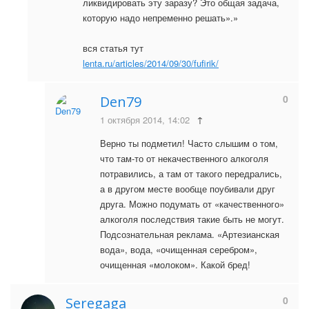
ликвидировать эту заразу? Это общая задача,
которую надо непременно решать».»
вся статья тут
lenta.ru/articles/2014/09/30/fufirik/
0
Den79
1 октября 2014, 14:02
↑
Верно ты подметил! Часто слышим о том,
что там-то от некачественного алкоголя
потравились, а там от такого передрались,
а в другом месте вообще поубивали друг
друга. Можно подумать от «качественного»
алкоголя последствия такие быть не могут.
Подсознательная реклама. «Артезианская
вода», вода, «очищенная серебром»,
очищенная «молоком». Какой бред!
0
Seregaga