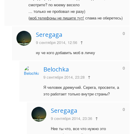
смотрите? по моему весело
… только не пробовал не разу)
(
моб.телефоны не пишите тут!
спама не оберетесь)
0
Seregaga
9 сентября 2014, 12:56
↑
ну че кого добавить моб в личку
0
Belochka
9 сентября 2014, 23:28
↑
Я человек дремучий. Серега, просвети, а
это работает только внутри страны?
0
Seregaga
9 сентября 2014, 23:36
↑
Нее ты что, все что нужно это