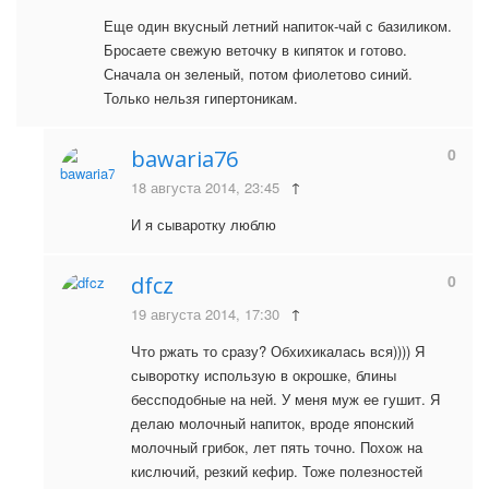
Еще один вкусный летний напиток-чай с базиликом.
Бросаете свежую веточку в кипяток и готово.
Сначала он зеленый, потом фиолетово синий.
Только нельзя гипертоникам.
0
bawaria76
18 августа 2014, 23:45
↑
И я сываротку люблю
0
dfcz
19 августа 2014, 17:30
↑
Что ржать то сразу? Обхихикалась вся)))) Я
сыворотку использую в окрошке, блины
бессподобные на ней. У меня муж ее гушит. Я
делаю молочный напиток, вроде японский
молочный грибок, лет пять точно. Похож на
кислючий, резкий кефир. Тоже полезностей