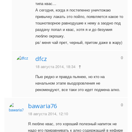
типа квас…
А сегодня, когда я постепенно уничтожаю
привычку лакать это пойло, появляется какое то
тошнотворное равнодушие к нему а заодно под
раздачу попал и квас, хотя я и до безумия
люблю окрошку.
ps/ меня чай прет, черный, притом даже в жару)
0
dfcz
18 августа 2014, 18:34
↑
Пью редко и правда пьянею, но кто на
начальном этапе выздоровления не
рекомендуют, все таки это идет подмена алко.
0
bawaria76
18 августа 2014, 12:10
Я люблю квас, это хороший полезный напиток не
надо его приравнивать к алко содержащий в кефире