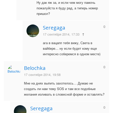
Ну дак яж за, и если чем могу памочь
пожалуйста я буду рад, а типерь номер
пришол?
0
Seregaga
17 сентября 2014, 17:33
↑
ага в вацапп тебя вижу, Света в
вайбере… ну если будет кому еще
интересно соберемся в одном месте)
0
Belochka
17 сентября 2014, 19:58
Мне на днях выпить захотелось… Думаю не
создать ли нам тему SOS и там все подобные
желания изливать в словесной форме и оставлять?
0
Seregaga