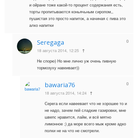
и ойране тоже какой-то процент содержания есть,
торты пропитываются коньячьным сиропом,,
пушистая это просто напиток, а начиная с пива это
алко напитки
0
Seregaga
18 августа 2014, 12:25
↑
Не спорю) Но мне лично уж очень пивную
тормозуху навеивает))
0
bawaria76
18 августа 2014, 14:24
↑
Серега если навеевает что не хорошее то и
не надо, зачем пей сладкие газировки, мне
швепс нравится, лайм, и всё мятно
лимонное ;) да море всего мыж кроме адко
полки не на что не смотрели.