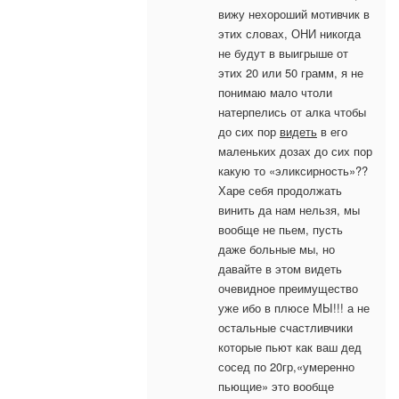
вижу нехороший мотивчик в
этих словах, ОНИ никогда
не будут в выигрыше от
этих 20 или 50 грамм, я не
понимаю мало чтоли
натерпелись от алка чтобы
до сих пор
видеть
в его
маленьких дозах до сих пор
какую то «эликсирность»??
Харе себя продолжать
винить да нам нельзя, мы
вообще не пьем, пусть
даже больные мы, но
давайте в этом видеть
очевидное преимущество
уже ибо в плюсе МЫ!!! а не
остальные счастливчики
которые пьют как ваш дед
сосед по 20гр,«умеренно
пьющие» это вообще