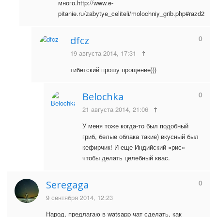
много.http://www.e-
pitanie.ru/zabytye_celiteli/molochniy_grib.php#razd2
0
dfcz
19 августа 2014, 17:31
↑
тибетский прошу прощение)))
0
Belochka
21 августа 2014, 21:06
↑
У меня тоже когда-то был подобный
гриб, белые облака такие) вкусный был
кефирчик! И еще Индийский «рис»
чтобы делать целебный квас.
0
Seregaga
9 сентября 2014, 12:23
Народ, предлагаю в watsapp чат сделать, как