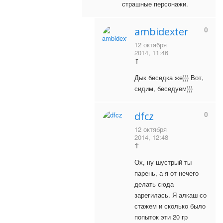
страшные персонажи.
0
ambidexter
12 октября
2014, 11:46
↑
Дык беседка же))) Вот,
сидим, беседуем)))
0
dfcz
12 октября
2014, 12:48
↑
Ох, ну шустрый ты
парень, а я от нечего
делать сюда
зарегилась. Я алкаш со
стажем и сколько было
попыток эти 20 гр