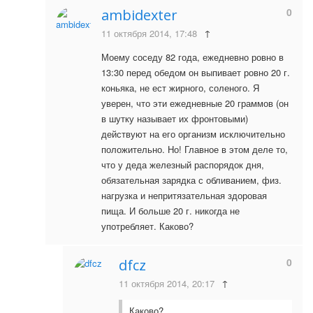
0
ambidexter
11 октября 2014, 17:48
↑
Моему соседу 82 года, ежедневно ровно в
13:30 перед обедом он выпивает ровно 20 г.
коньяка, не ест жирного, соленого. Я
уверен, что эти ежедневные 20 граммов (он
в шутку называет их фронтовыми)
действуют на его организм исключительно
положительно. Но! Главное в этом деле то,
что у деда железный распорядок дня,
обязательная зарядка с обливанием, физ.
нагрузка и непритязательная здоровая
пища. И больше 20 г. никогда не
употребляет. Каково?
0
dfcz
11 октября 2014, 20:17
↑
Каково?