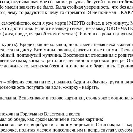
ссия, окутывавшая мое сознание, ревущая белугой в ночи от без
Но мысли завязать не было. Была стойкая уверенность, что без а
я, чему-то радуются к чему-то стремятся! Я не понимал – КАК?
 самоубийство, если я уже мертв! МЕРТВ сейчас, в эту минуту. 
онял, что достиг дна. Если я не завяжу сейчас, не завяжу 
хотя, вроде, вчера об этом и мечтал). Я встал с кровати други
 курить). Вроде срок небольшой, но для меня целая веха в жизн
ел, сел на диету. Витамины, овощи, фрукты и иже с ними. Трен
тройный, подтянутый мужчина. Восстановил отношения с родите
ленные глаза, когда встретились случайно в торговом центре. Она
е держался только из-за боязни, что не на что будет пить. Проп
– эйфория сошла на нет, начались будни и обычная, рутинная ж
 возможность погулять на воле, «жирку» набрать.
она неладна. Вспыхивают в голове картинки, столь ярко эмоциона
похож на Горлума из Властелина колец.
мал об обеде, как яркой молнией в голове картина:
 ласково светит, воробушки за окном чирикают. Стол накрыт – к
тарелочке, политая маслом подсолнечным и вспрыснутая уксусом 