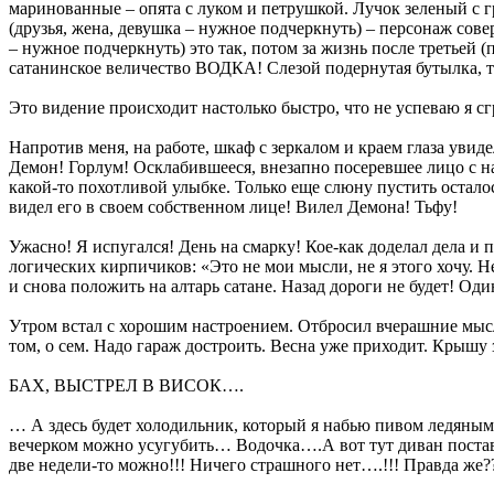
маринованные – опята с луком и петрушкой. Лучок зеленый с г
(друзья, жена, девушка – нужное подчеркнуть) – персонаж сове
– нужное подчеркнуть) это так, потом за жизнь после третьей 
сатанинское величество ВОДКА! Слезой подернутая бутылка, тя
Это видение происходит настолько быстро, что не успеваю я с
Напротив меня, на работе, шкаф с зеркалом и краем глаза увид
Демон! Горлум! Осклабившееся, внезапно посеревшее лицо с н
какой-то похотливой улыбке. Только еще слюну пустить остал
видел его в своем собственном лице! Вилел Демона! Тьфу!
Ужасно! Я испугался! День на смарку! Кое-как доделал дела и
логических кирпичиков: «Это не мои мысли, не я этого хочу. Н
и снова положить на алтарь сатане. Назад дороги не будет! Оди
Утром встал с хорошим настроением. Отбросил вчерашние мысл
том, о сем. Надо гараж достроить. Весна уже приходит. Крышу
БАХ, ВЫСТРЕЛ В ВИСОК….
… А здесь будет холодильник, который я набью пивом ледяным 
вечерком можно усугубить… Водочка….А вот тут диван постав
две недели-то можно!!! Ничего страшного нет….!!! Правда же?