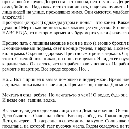
прыгающей в груди. Депрессия – страшная, неотступная. Депре
самоубийстве. Надо как-то это заканчивать, надо заканчивать. 
лица людей на улице, проходящих мимо. Они смеются, улыбаютс
алкоголя!!!
Проснулся (очнулся) однажды утром и понял – это конец! Какое
духовно! Мертв как личность, как мыслящее существо. Я п
НАВСЕГДА, то в скором времени я буду мертв уже и физически (
Прошло пять с лишним месяцев как я не пью (а заодно бросил и
Эмоциональный подъем, свет в конце тунеля, эйфория. Посвеж
килограмм. Окрепло здоровье. Приятно смотреть в зеркало. С
этого. С женой пока никак, но попытки делаю. Я видел ее изум
кардинально. Оказалось, что и зарабатываю я неплохо. На работ
ремонт в квартире. Все вроде хорошо. Но…
Но… Вот я пришел к вам за помощью и поддержкой. Время идет 
лет, начал показывать свое лицо. Прятался он, гадина. Дал мне
Мечтать я стал, ребята. Но мечтать-то о чем?! О водке, будь 
И везде она, гадина, водка.
Вы знаете, видел я однажды лицо этого Демона воочию. Очень 
Дело было так. Сидел на работе. Вот пора обедать. Только поду
Лето, вечереет. Я в деревне, в своем доме на кухне. Солнышко
посыпана, на которой тает кусочек масла. Рядом селедочка на 