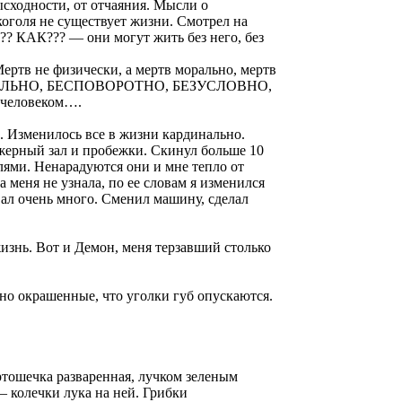
ысходности, от отчаяния. Мысли о
лкоголя не существует жизни. Смотрел на
?? КАК??? — они могут жить без него, без
Мертв не физически, а мертв морально, мертв
ОКОНЧАТЕЛЬНО, БЕСПОВОРОТНО, БЕЗУСЛОВНО,
м человеком….
и. Изменилось все в жизни кардинально.
ажерный зал и пробежки. Скинул больше 10
лями. Ненарадуются они и мне тепло от
 меня не узнала, по ее словам я изменился
ивал очень много. Сменил машину, сделал
изнь. Вот и Демон, меня терзавший столько
льно окрашенные, что уголки губ опускаются.
артошечка разваренная, лучком зеленым
– колечки лука на ней. Грибки