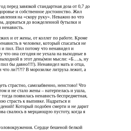
д перед завязкой стандартная доза от 0,7 до
здоровье и собственное достоинство. Жил
авления на «скору руку». Неважно во что
ера, дорваться до вожделенной бутылки и
и ненависть.
ких и от жены, от коллег по работе. Кроме
енависть в человеке, который спасаться не
л и пил. Пил потому что ненавидел и
у что она сегодня не уехала на выходные в
я выходной в этот день(мои мысли: «Б….ь, ну
пил бы давно!!!!). Ненавидел мать и отца,
 что ли?!?!? В морозилке литруха лежит, а
деть страстно, самозабвенно, неистово! Что
том и не стало жены – натерпелась и ушла,
т тогда появилась ненависть беспредметная,
мою страсть к выпивке. Надраться и
идений! Который подобен смерти и не дарит
нова свалюсь в мерцающую пустоту, когда я
 головокружения. Сердце бешеной белкой