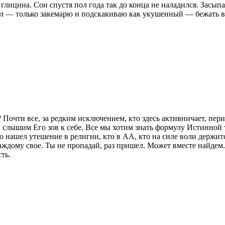
глицина. Сон спустя пол года так до конца не наладился. Засыпа
ал — только закемарю и подскакиваю как укушенный — бежать все
 Почти все, за редким исключением, кто здесь активничает, п
 слышим Его зов к себе. Все мы хотим знать формулу Истинной 
о нашел утешение в религии, кто в АА, кто на силе воли держит
дому свое. Ты не пропадай, раз пришел. Может вместе найдем. За
ть.