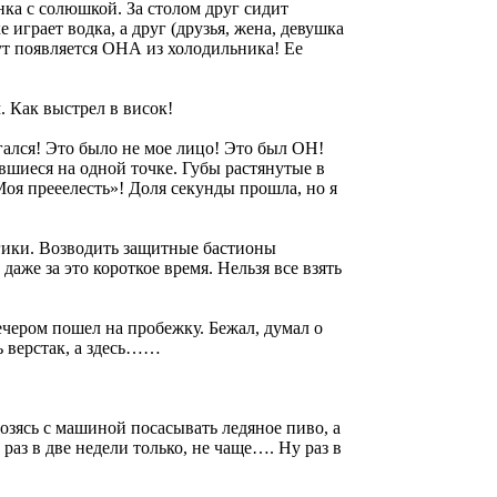
ка с солюшкой. За столом друг сидит
играет водка, а друг (друзья, жена, девушка
тут появляется ОНА из холодильника! Ее
. Как выстрел в висок!
угался! Это было не мое лицо! Это был ОН!
шиеся на одной точке. Губы растянутые в
оя прееелесть»! Доля секунды прошла, но я
огики. Возводить защитные бастионы
аже за это короткое время. Нельзя все взять
чером пошел на пробежку. Бежал, думал о
ь верстак, а здесь……
озясь с машиной посасывать ледяное пиво, а
 в две недели только, не чаще…. Ну раз в