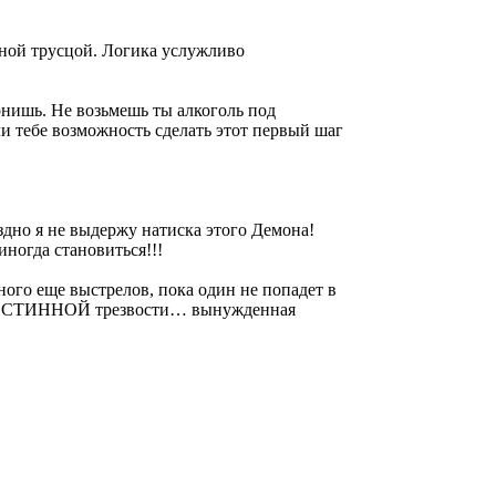
ятной трусцой. Логика услужливо
гонишь. Не возьмешь ты алкоголь под
ли тебе возможность сделать этот первый шаг
оздно я не выдержу натиска этого Демона!
иногда становиться!!!
ого еще выстрелов, пока один не попадет в
ся к ИСТИННОЙ трезвости… вынужденная