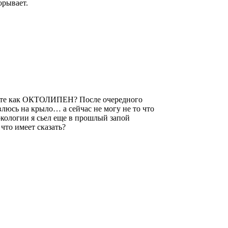
орывает.
арате как ОКТОЛИПЕН? После очередного
люсь на крыло… а сейчас не могу не то что
ркологии я сьел еще в прошлый запой
то имеет сказать?