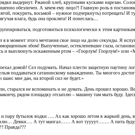
рядки выдернут. Ржаной хлеб, крупными кусками нарезан. Солон
ршенно обезличен. А зачем ему лицо?! Главную роль в постановке 
(пятой, покурить, восьмой – нужное подчеркнуть) потрещать! И 
гучая влага, будь она проклята! И понеслась…
группироваться, подготовиться психологически к этим картинкам
ел я в момент этого мечтания свое лицо на долю секунды. Я исп
аморщенным лбом! Выпученные, остекленевшие глаза, остановив
ось и выплюнуть искаженным ртом – «Гоорлум! Гоорлум!» или «М
 поехал домой! Сел подумать. Начал плести защитную паутину л
ельзя поддаваться сатанинскому наваждению. Ты многого достиг д
н шанс мне дан, на второй сил не будет.»
и, старался не вспоминать и не думать. День прошел хорошо. Ве
 закончу, рядом площадку отсыплю – машину там мыть буду. Здес
и пару бутылок водки …. Ах как хорошо летом в жаркий день, в
лю… Девки…. А тут мангал…… А вот туууут……. А пить буду раз
?? Правда???