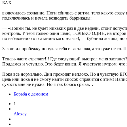
БАХ…
включилось сознание. Ноги сбились с ритма, тело как-то сраз
подключилась и начала возводить баррикады:
— «Пойми ты, не будет никаких раз в две недели, стоит допуст
контроль. У тебя только один шанс, ТОЛЬКО ОДИН, на второй н
по избавлению от сатанинского зелья»!, — бубнила логика, но к
Закончил пробежку понукая себя и заставляя, а это уже не то
Теперь часто стреляет!!! Где следующий выстрел меня застанет?
Поддамся и уступлю. Это будет конец. Я чувствую нутром, что в
Пока все нормально. Дни проходят неплохо. Но я чувствую Е
цель или пока я не смогу найти способ справится с этим! На
сухость мне не нужна. Но я так боюсь срыва…
Борьба с демоном
1
Alexey