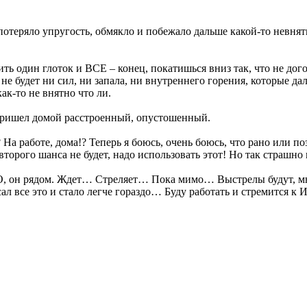
у потеряло упругость, обмякло и побежало дальше какой-то невн
ить один глоток и ВСЕ – конец, покатишься вниз так, что не до
е будет ни сил, ни запала, ни внутреннего горения, которые да
ак-то не внятно что ли.
. Пришел домой расстроенный, опустошенный.
 На работе, дома!? Теперь я боюсь, очень боюсь, что рано или п
торого шанса не будет, надо использовать этот! Но так страшно 
ГО, он рядом. Ждет… Cтреляет… Пока мимо… Выстрелы будут, мн
писал все это и стало легче гораздо… Буду работать и стремит