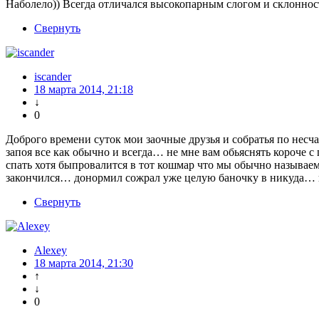
Наболело)) Всегда отличался высокопарным слогом и склонност
Свернуть
iscander
18 марта 2014, 21:18
↓
0
Доброго времени суток мои заочные друзья и собратья по не
запоя все как обычно и всегда… не мне вам обьяснять короче 
спать хотя быпровалится в тот кошмар что мы обычно называе
закончился… донормил сожрал уже целую баночку в никуда… и
Свернуть
Alexey
18 марта 2014, 21:30
↑
↓
0