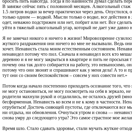
бросить пить навсегда. Тогда я по наивности думал сделать пер
В завязке сейчас пять с половиной месяцев. Алкогольный стаж 1
1.5 литров водки за вечер практически через день. Опустился, 
только одним — водкой. Мысли только о водке, все действия в
одет, неважно подстрижен или нет, побрит или нет. Все сделат
уйти в тяжелый алкогольный угар, который не дает уже давно 
Я не замечал никого и ничего в жизни! Мировоззрение сузилос
жуткого раздражения они ничего во мне не вызывали. Ведь они 
хочет. Ненависть стала моим естественным состоянием. Ненави
ненавидел потому что пил. Сначала я ненавидел всех кто мешал
деревню и я не могу закрыться в квартире и пить не просыхая т
почему она так долго собирается на работу, это невыносимо, она
потому что они звонят и спрашивают как у меня дела! А то и п
тут они со своим беспокойством – совсем у них совести нет.»
Потом когда начало постепенно приходить осознание того, что я
не могу остановиться, не могу посмотреть на себя в зеркало, н
родители махнули рукой и отдалились, не осталось друзей (мно
бесформенная. Ненависть ко всем и не к кому в частности. Нен
отрубиться! Достичь сияющей пустоты, где отключаются все мы
ни отдыха, ни обновления. Очнуться утром и снова — ненависть,
снова умру до следующего утра? Это самое страстное мое жела
Время шло. Стало сдавать здоровье, стали мучать жуткие отх