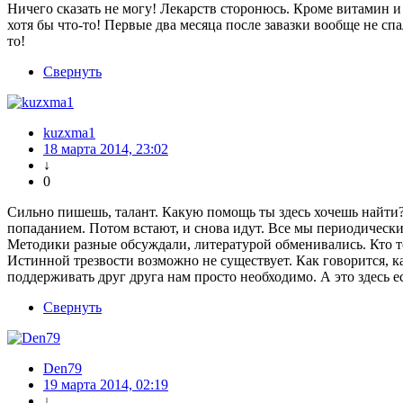
Ничего сказать не могу! Лекарств сторонюсь. Кроме витамин и 
хотя бы что-то! Первые два месяца после завазки вообще не сп
то!
Свернуть
kuzxma1
18 марта 2014, 23:02
↓
0
Сильно пишешь, талант. Какую помощь ты здесь хочешь найти?
попаданием. Потом встают, и снова идут. Все мы периодически
Методики разные обсуждали, литературой обменивались. Кто т
Истинной трезвости возможно не существует. Как говорится, каж
поддерживать друг друга нам просто необходимо. А это здесь ес
Свернуть
Den79
19 марта 2014, 02:19
↓