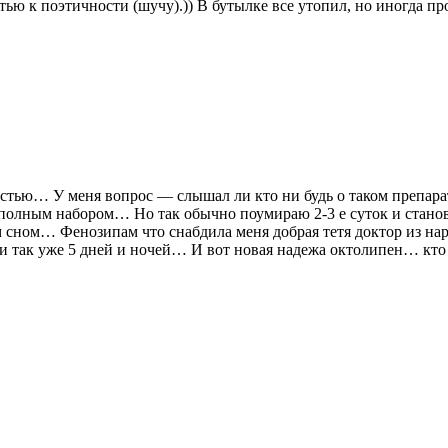
ью к поэтичности (шучу).)) В бутылке все утопил, но иногда пр
счастью… У меня вопрос — слышал ли кто ни будь о таком преп
с полным набором… Но так обычно поумираю 2-3 е суток и станов
м сном… Фенозипам что снабдила меня добрая тетя доктор из на
 так уже 5 дней и ночей… И вот новая надежа октолипен… кто ч