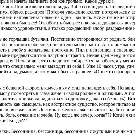
ерыв и начать выпивать под контрольно. Каков дурак!!!
3 лет. Пил исключительно водку 3-4 раза в неделю. Последний го
опух, обрюз, разжирел! Потерял уважение коллег, потерял жену, 
 жизни направлены только на одно – выпить. Все житейские отпр
ь в жизни быстрее! Отработать быстрее и кое-как, дождаться веч
никакого удовольствия, а только рождающий злобу, раздражение 
ь до горлышка бутылки. Постепенно отгородился от родных, близ
беспокоились обо мне, они хотели меня спасти! А это рождает н
сть и злобу я испытывал постоянно. Пил и ненавидел, ненавиде
 мне предаваться этой пагубной страсти. Ненавидел жену, потом
ри дня! Ненавидел, что она долго собирается на работу, а у мен
 что специально меня выводит из себя!!! Уже 10 часов утра, уже 
рийти надумают, а что может быть страшнее: «Они что офонарели
 с бешеной скорость качусь в яму, стал ненавидеть себя. Ненави
е могу посмотреть в глаза жене и своим родным и близкими. А по
голетняя привычка надираться в одиночку дала о себе знать). Во
ависть как самоцель, как абстрактное существо, которое питало 
сли, все желания! Достичь тяжелого алкогольного сна, без снов
 боль, отчаяние и злоба. Ну когда же вечер, когда??? Когда я с
ние! Когда???
одняки. Бессонница, бессонница, бессонница с жуткими ночными