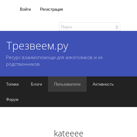
Войти
Регистрация
Трезвеем.ру
Ресурс взаимопомощи для алкоголиков и их
родственников.
Топики
Блоги
Пользователи
Активность
Форум
kateeee