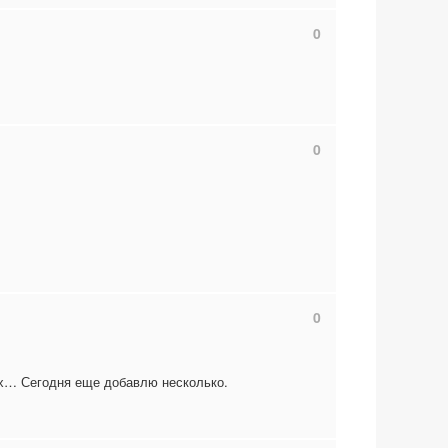
0
0
0
цах… Сегодня еще добавлю несколько.