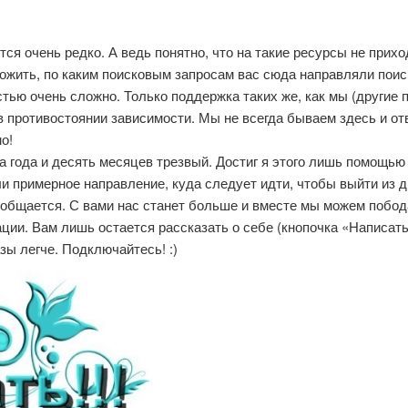
тся очень редко. А ведь понятно, что на такие ресурсы не прих
ложить, по каким поисковым запросам вас сюда направляли по
тью очень сложно. Только поддержка таких же, как мы (другие п
 в противостоянии зависимости. Мы не всегда бываем здесь и о
о!
а года и десять месяцев трезвый. Достиг я этого лишь помощью 
и примерное направление, куда следует идти, чтобы выйти из д
но общается. С вами нас станет больше и вместе мы можем побо
ации. Вам лишь остается рассказать о себе (кнопочка «Написат
зы легче. Подключайтесь! :)