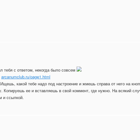
ил тебя с ответом, некогда было совсем
:
arcanumclub.ru/page1.html
 Ищешь, какой тебе надо под настроение и жмешь справа от него на кно
Копируешь ее и вставляешь в свой коммент, где нужно. На всякий случа
м и ссылкой.