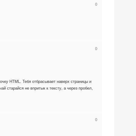
0
0
почку HTML. Тебя отбрасывает наверх страницы и
й старайся не впритык к тексту, а через пробел,
0