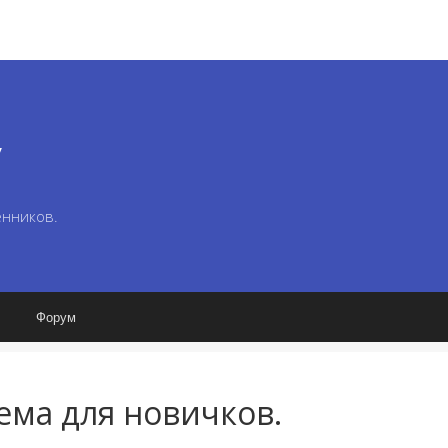
у
енников.
Форум
ема для новичков.