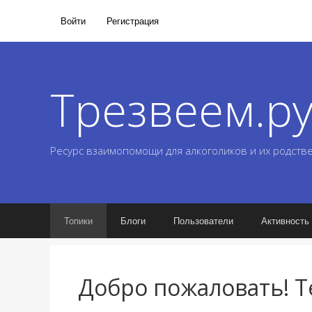
Войти
Регистрация
Трезвеем.р
Ресурс взаимопомощи для алкоголиков и их родств
Топики
Блоги
Пользователи
Активность
Добро пожаловать! Т